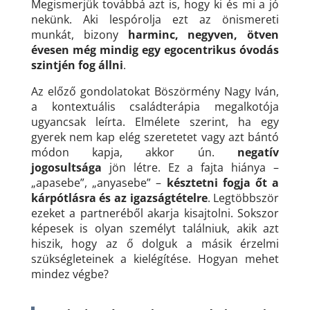
Megismerjük továbbá azt is, hogy ki és mi a jó
nekünk. Aki lespórolja ezt az önismereti
munkát, bizony
harminc, negyven, ötven
évesen még mindig egy egocentrikus óvodás
szintjén fog állni
.
Az előző gondolatokat Böszörmény Nagy Iván,
a kontextuális családterápia megalkotója
ugyancsak leírta. Elmélete szerint, h
a egy
gyerek nem kap elég szeretetet vagy azt bántó
módon kapja, akkor ún.
negatív
jogosultsága
jön létre. Ez a fajta hiánya –
„apasebe”, „anyasebe” –
késztetni fogja őt a
kárpótlásra és az igazságtételre
. Legtöbbször
ezeket a partneréből akarja kisajtolni. Sokszor
képesek is olyan személyt találniuk, akik azt
hiszik, hogy az ő dolguk a másik érzelmi
szükségleteinek a kielégítése. Hogyan mehet
mindez végbe?