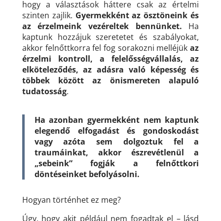
hogy a választások háttere csak az értelmi
szinten zajlik.
Gyermekként az ösztöneink és
az érzelmeink vezéreltek bennünket.
Ha
kaptunk hozzájuk szeretetet és szabályokat,
akkor felnőttkorra fel fog sorakozni melléjük
az
érzelmi kontroll, a felelősségvállalás, az
elköteleződés, az adásra való képesség és
többek között az önismereten alapuló
tudatosság
.
Ha azonban gyermekként nem kaptunk
elegendő elfogadást és gondoskodást
vagy azóta sem dolgoztuk fel a
traumáinkat, akkor észrevétlenül a
„sebeink” fogják a felnőttkori
döntéseinket befolyásolni.
Hogyan történhet ez meg?
Úgy, hogy akit például nem fogadtak el – lásd