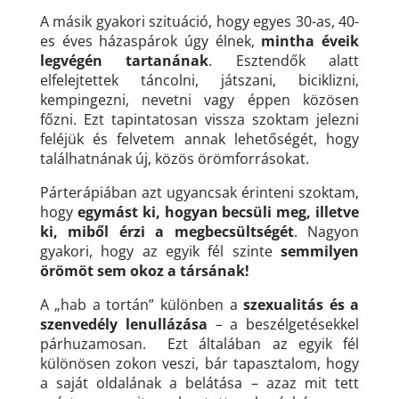
A másik gyakori szituáció, hogy egyes 30-as, 40-
es éves házaspárok úgy élnek,
mintha éveik
legvégén tartanának
. Esztendők alatt
elfelejtettek táncolni, játszani, biciklizni,
kempingezni, nevetni vagy éppen közösen
főzni. Ezt tapintatosan vissza szoktam jelezni
feléjük és felvetem annak lehetőségét, hogy
találhatnának új, közös örömforrásokat.
Párterápiában azt ugyancsak érinteni szoktam,
hogy
egymást ki, hogyan becsüli meg, illetve
ki, miből érzi a megbecsültségét
. Nagyon
gyakori, hogy az egyik fél szinte
semmilyen
örömöt sem okoz a társának!
A „hab a tortán” különben a
szexualitás és a
szenvedély lenullázása
– a beszélgetésekkel
párhuzamosan. Ezt általában az egyik fél
különösen zokon veszi, bár tapasztalom, hogy
a saját oldalának a belátása – azaz mit tett