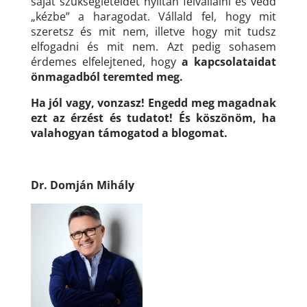
saját szükségleteidet nyíltan felvállalni és vedd
„kézbe” a haragodat. Vállald fel, hogy mit
szeretsz és mit nem, illetve hogy mit tudsz
elfogadni és mit nem. Azt pedig sohasem
érdemes elfelejtened, hogy
a kapcsolataidat
önmagadból teremted meg.
Ha
jól vagy, vonzasz! Engedd meg magadnak
ezt az érzést és tudatot!
És köszönöm, ha
valahogyan támogatod a blogomat.
Dr. Domján Mihály