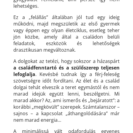
lehetséges.
Ez a „felállás” általában jól tud egy ideig
működni, majd megszületik az első gyermek
vagy éppen egy olyan életciklus, esetleg teher
jön közbe, amely által a családon belüli
feladatok, eszközök és lehetőségek
drasztikusan megváltoznak.
A dolgokat az tetézi, hogy sokszor a házaspárt
a családfenntartó és a szülőszerep teljesen
lefoglalja
. Kevésbé tudnak így a férj-feleség
szövetségre időt fordítani. Az élet és a család
dolgai tehát elveszik a teret egymástól és nem
marad idejük együtt lenni, beszélgetni. Mi
marad akkor? Az, ami ismerős és „bejáratott”: a
korábbi „megkövült” szerepek. Számtalanszor –
sajnos – a kapcsolat „áthangolódására” már
nem marad energia…
A minimálissá vált odafordulás
egyenes