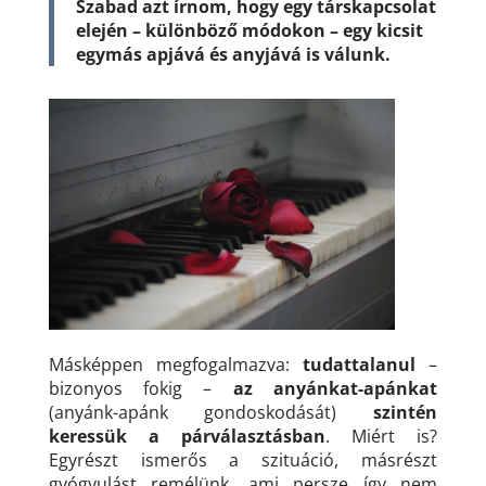
Szabad azt írnom, hogy egy társkapcsolat
elején – különböző módokon – egy kicsit
egymás apjává és anyjává is válunk.
Másképpen megfogalmazva:
tudattalanul
–
bizonyos fokig –
az anyánkat-apánkat
(anyánk-apánk gondoskodását)
szintén
keressük a párválasztásban
. Miért is?
Egyrészt ismerős a szituáció, másrészt
gyógyulást remélünk, ami persze így nem