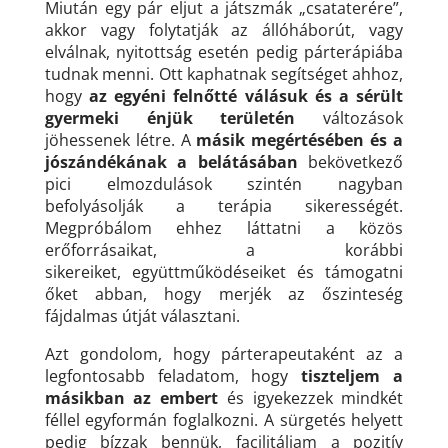
Miután egy pár eljut a játszmák „csataterére”,
akkor vagy folytatják az állóháborút, vagy
elválnak, nyitottság esetén pedig párterápiába
tudnak menni. Ott kaphatnak segítséget ahhoz,
hogy
az egyéni felnőtté válásuk és a sérült
gyermeki énjük területén
változások
jöhessenek létre. A
másik megértésében és a
jószándékának a belátásában
bekövetkező
pici elmozdulások szintén nagyban
befolyásolják a terápia sikerességét.
Megpróbálom ehhez láttatni a közös
erőforrásaikat, a korábbi
sikereiket, együttműködéseiket és támogatni
őket abban, hogy merjék az őszinteség
fájdalmas útját választani.
Azt gondolom, hogy párterapeutaként az a
legfontosabb feladatom, hogy
tiszteljem a
másikban az embert
és igyekezzek mindkét
féllel egyformán foglalkozni. A sürgetés helyett
pedig bízzak bennük, facilitáljam a pozitív