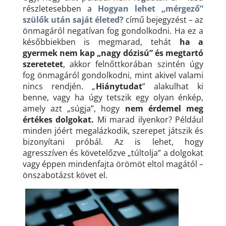
részletesebben a
Hogyan lehet „mérgező”
szülők után saját életed?
című bejegyzést – az
önmagáról negatívan fog gondolkodni. Ha ez a
későbbiekben is megmarad, tehát
ha a
gyermek nem kap „nagy dózisú” és megtartó
szeretetet
, akkor felnőttkorában szintén úgy
fog önmagáról gondolkodni, mint akivel valami
nincs rendjén. „
Hiánytudat
” alakulhat ki
benne, vagy ha úgy tetszik egy olyan énkép,
amely azt „súgja”, hogy
nem érdemel meg
értékes dolgokat.
Mi marad ilyenkor? Például
minden jóért megalázkodik, szerepet játszik és
bizonyítani próbál. Az is lehet, hogy
agresszíven és követelőzve „túltolja” a dolgokat
vagy éppen mindenfajta örömöt eltol magától –
önszabotázst követ el.