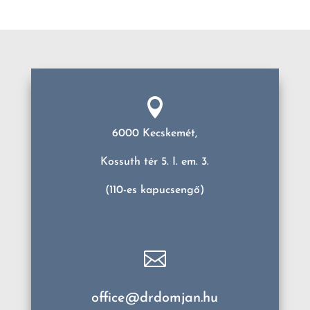

6000 Kecskemét,
Kossuth tér 5. I. em. 3.
(110-es kapucsengő)

office@drdomjan.hu