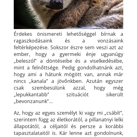
Érdekes önismereti lehetőséggel bírnak a
ragaszkodásaink és a vonzásaink
feltérképezése. Sokszor észre sem veszi azt az
ember, hogy a gyermeki énje ugyanúgy
„beleszól” a döntéseibe és a viselkedésébe,
mint a felnőttsége. Pedig gondolhatnánk azt,
hogy ami a hátunk mögött van, annak már
nincs „kanala” a jövőnkben. Azután egyszer
csak szembesülünk azzal, hogy még
„lepukkantabb” szituációt sikerült
„bevonzanunk”…
Az, hogy az egyes személyt ki vagy mi „csábít”,
szerintem függ az életkorától, a pillanatnyi lelki
állapotától, a céljaitól és persze a korábbi
tapasztalataitól is. Kár lenne azt gondolnunk,