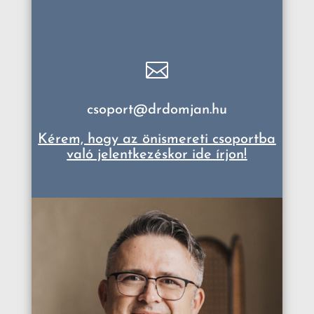

csoport@drdomjan.hu
Kérem, hogy az önismereti csoportba
való jelentkezéskor ide írjon!