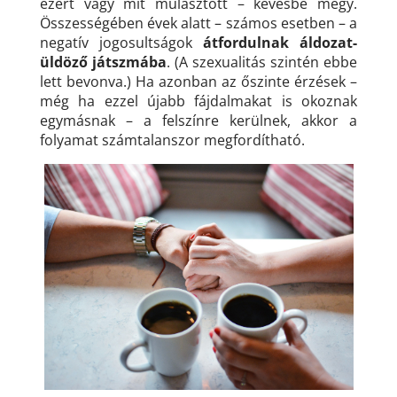
ezért vagy mit mulasztott – kevésbé megy.
Összességében évek alatt – számos esetben – a
negatív jogosultságok
átfordulnak áldozat-
üldöző játszmába
. (A szexualitás szintén ebbe
lett bevonva.) Ha azonban az őszinte érzések –
még ha ezzel újabb fájdalmakat is okoznak
egymásnak – a felszínre kerülnek, akkor a
folyamat számtalanszor megfordítható.