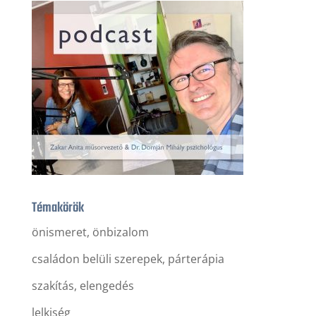
Témakörök
önismeret, önbizalom
családon belüli szerepek, párterápia
szakítás, elengedés
lelkiség