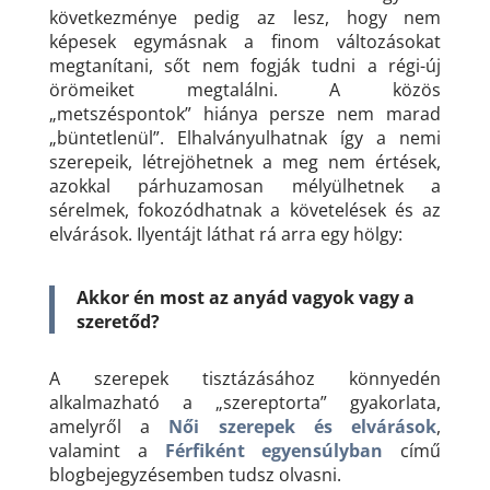
következménye pedig az lesz, hogy nem
képesek egymásnak a finom változásokat
megtanítani, sőt nem fogják tudni a régi-új
örömeiket megtalálni. A közös
„metszéspontok” hiánya persze nem marad
„büntetlenül”. Elhalványulhatnak így a nemi
szerepeik, létrejöhetnek a meg nem értések,
azokkal párhuzamosan mélyülhetnek a
sérelmek, fokozódhatnak a követelések és az
elvárások. Ilyentájt láthat rá arra egy hölgy:
Akkor én most az anyád vagyok vagy a
szeretőd?
A szerepek tisztázásához könnyedén
alkalmazható a „szereptorta” gyakorlata,
amelyről a
Női szerepek és elvárások
,
valamint a
Férfiként egyensúlyban
című
blogbejegyzésemben tudsz olvasni.