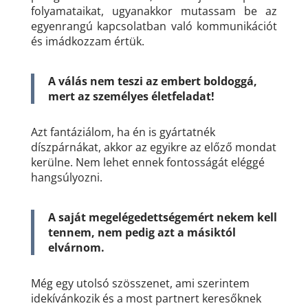
folyamataikat, ugyanakkor mutassam be az
egyenrangú kapcsolatban való kommunikációt
és imádkozzam értük.
A válás nem teszi az embert boldoggá,
mert az személyes életfeladat!
Azt fantáziálom, ha én is gyártatnék
díszpárnákat, akkor az egyikre az előző mondat
kerülne. Nem lehet ennek fontosságát eléggé
hangsúlyozni.
A saját megelégedettségemért nekem kell
tennem, nem pedig azt a másiktól
elvárnom.
Még egy utolsó szösszenet, ami szerintem
idekívánkozik és a most partnert keresőknek