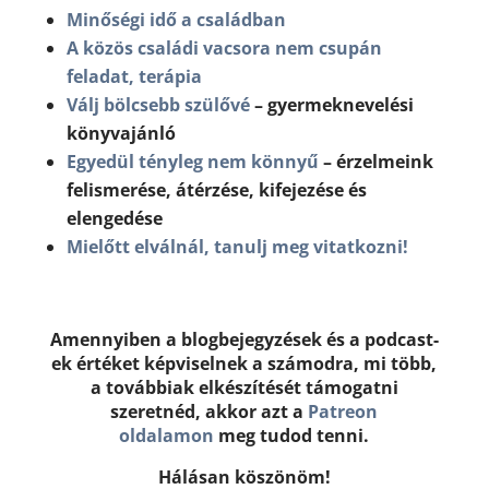
Minőségi idő a családban
A közös családi vacsora nem csupán
feladat, terápia
Válj bölcsebb szülővé
– gyermeknevelési
könyvajánló
Egyedül tényleg nem könnyű
– érzelmeink
felismerése, átérzése, kifejezése és
elengedése
Mielőtt elválnál, tanulj meg vitatkozni!
Amennyiben a blogbejegyzések és a podcast-
ek értéket képviselnek a számodra, mi több,
a továbbiak elkészítését támogatni
szeretnéd, akkor azt a
Patreon
oldalamon
meg tudod tenni.
Hálásan köszönöm!