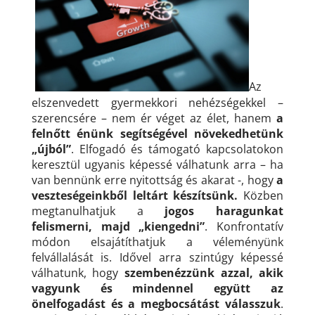
Az
elszenvedett gyermekkori nehézségekkel –
szerencsére – nem ér véget az élet, hanem
a
felnőtt énünk segítségével növekedhetünk
„újból”
. Elfogadó és támogató kapcsolatokon
keresztül ugyanis képessé válhatunk arra – ha
van bennünk erre nyitottság és akarat -, hogy
a
veszteségeinkből leltárt készítsünk.
Közben
megtanulhatjuk a
jogos haragunkat
felismerni, majd „kiengedni”
. Konfrontatív
módon elsajátíthatjuk a véleményünk
felvállalását is. Idővel arra szintúgy képessé
válhatunk, hogy
szembenézzünk azzal, akik
vagyunk és mindennel együtt az
önelfogadást és a megbocsátást válasszuk
.