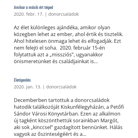
Amikor a másik ért téged
2020. febr. 17.
|
donorcsaládok
Az élet különleges ajándéka, amikor olyan
közegben lehet az ember, ahol értik és tisztelik.
Ahol hitelesen önmaga lehet és elfogadják. Ezt
nem felejti el soha. 2020. február 15-én
folytattuk azt a „missziós”, ugyanakkor
önismeretünket és családjainkat is...
Életigenlés
2020. jan. 13.
|
donorcsaládok
Decemberben tartottuk a donorcsaládok
hatodik találkozóját Kiskunfélegyházán, a Petőfi
Sándor Városi Könyvtárban. Ezen az alkalmon
új tagként köszönthettük sorainkban Margót,
aki sok „kinccsel” gazdagított bennünket. Hálás
vagyok az őszinteségéért és a...