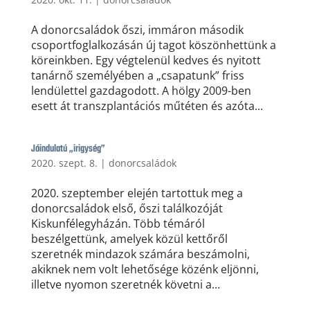
A donorcsaládok őszi, immáron második
csoportfoglalkozásán új tagot köszönhettünk a
köreinkben. Egy végtelenül kedves és nyitott
tanárnő személyében a „csapatunk” friss
lendülettel gazdagodott. A hölgy 2009-ben
esett át transzplantációs műtéten és azóta...
Jóindulatú „irigység”
2020. szept. 8.
|
donorcsaládok
2020. szeptember elején tartottuk meg a
donorcsaládok első, őszi találkozóját
Kiskunfélegyházán. Több témáról
beszélgettünk, amelyek közül kettőről
szeretnék mindazok számára beszámolni,
akiknek nem volt lehetősége közénk eljönni,
illetve nyomon szeretnék követni a...