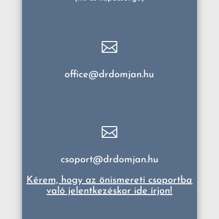

office@drdomjan.hu

csoport@drdomjan.hu
Kérem, hogy az önismereti csoportba
való jelentkezéskor ide írjon!