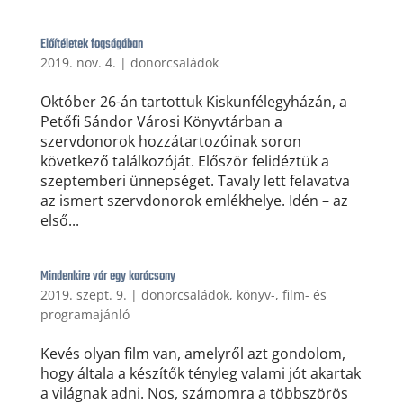
Előítéletek fogságában
2019. nov. 4.
|
donorcsaládok
Október 26-án tartottuk Kiskunfélegyházán, a
Petőfi Sándor Városi Könyvtárban a
szervdonorok hozzátartozóinak soron
következő találkozóját. Először felidéztük a
szeptemberi ünnepséget. Tavaly lett felavatva
az ismert szervdonorok emlékhelye. Idén – az
első...
Mindenkire vár egy karácsony
2019. szept. 9.
|
donorcsaládok
,
könyv-, film- és
programajánló
Kevés olyan film van, amelyről azt gondolom,
hogy általa a készítők tényleg valami jót akartak
a világnak adni. Nos, számomra a többszörös