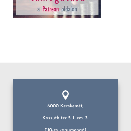

6000 Kecskemét,
Kossuth tér 5. I. em. 3.
(110-es kapucsengő)