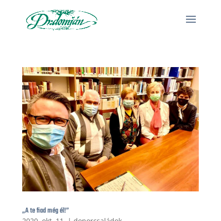
„A te fiad még él!”
2020. okt. 11.
|
donorcsaládok