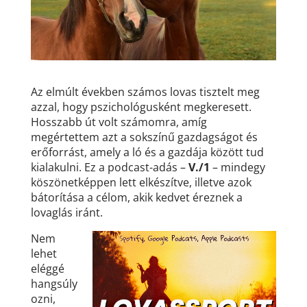
Az elmúlt években számos lovas tisztelt meg
azzal, hogy pszichológusként megkeresett.
Hosszabb út volt számomra, amíg
megértettem azt a sokszínű gazdagságot és
erőforrást, amely a ló és a gazdája között tud
kialakulni. Ez a podcast-adás –
V./1
– mindegy
köszönetképpen lett elkészítve, illetve azok
bátorítása a célom, akik kedvet éreznek a
lovaglás iránt.
Nem
lehet
eléggé
hangsúly
ozni,