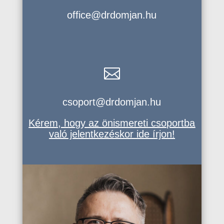
office@drdomjan.hu

csoport@drdomjan.hu
Kérem, hogy az önismereti csoportba
való jelentkezéskor ide írjon!