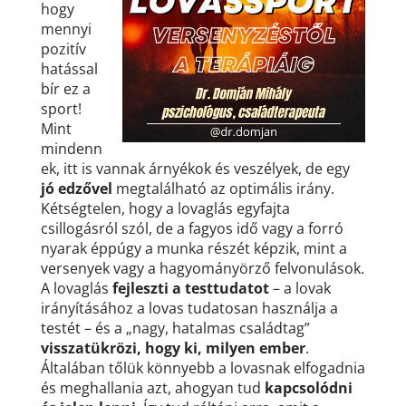
hogy
mennyi
pozitív
hatással
bír ez a
sport!
Mint
mindenn
ek, itt is vannak árnyékok és veszélyek, de egy
jó edzővel
megtalálható az optimális irány.
Kétségtelen, hogy a lovaglás egyfajta
csillogásról szól, de a fagyos idő vagy a forró
nyarak éppúgy a munka részét képzik, mint a
versenyek vagy a hagyományörző felvonulások.
A lovaglás
fejleszti a testtudatot
– a lovak
irányításához a lovas tudatosan használja a
testét – és a „nagy, hatalmas családtag”
visszatükrözi, hogy ki, milyen ember
.
Általában tőlük könnyebb a lovasnak elfogadnia
és meghallania azt, ahogyan tud
kapcsolódni