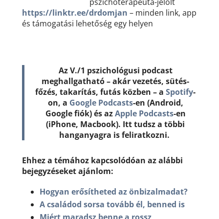
pszichoterapeuta-jelölt
https://linktr.ee/drdomjan
– minden link, app
és támogatási lehetőség egy helyen
Az V./1 pszichológusi podcast
meghallgatható – akár vezetés, sütés-
főzés, takarítás, futás közben – a
Spotify
-
on, a
Google Podcasts
-en (Android,
Google fiók) és az
Apple Podcasts
-en
(iPhone, Macbook). Itt tudsz a többi
hanganyagra is feliratkozni.
Ehhez a témához kapcsolódóan az alábbi
bejegyzéseket ajánlom:
Hogyan erősítheted az önbizalmadat?
A családod sorsa tovább él, benned is
Miért maradsz benne a rossz