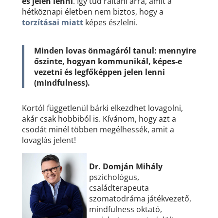
és jelen lenni
. Így tud ráltáni arra, amit a
hétköznapi életben nem biztos, hogy a
torzításai miatt
képes észlelni.
Minden lovas önmagáról tanul: mennyire
őszinte, hogyan kommunikál, képes-e
vezetni és legfőképpen jelen lenni
(mindfulness).
Kortól függetlenül bárki elkezdhet lovagolni,
akár csak hobbiból is. Kívánom, hogy azt a
csodát minél többen megélhessék, amit a
lovaglás jelent!
Dr. Domján Mihály
pszichológus,
családterapeuta
szomatodráma játékvezető,
mindfulness oktató,